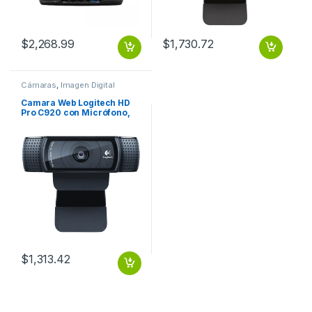
$
2,268.99
$
1,730.72
Cámaras
,
Imagen Digital
Camara Web Logitech HD
Pro C920 con Micrófono,
Full HD, 1920 x 1080
Pixeles, USB 2.0, Negro HD
1080P FOTO 15MP LENTE
CARL ZEISS
$
1,313.42