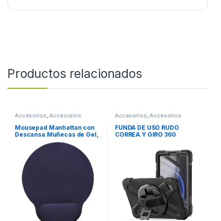
Productos relacionados
Accesorios
,
Accesorios
Accesorios
,
Accesorios
Escritorio
Notebook / Tablet
Mousepad Manhattan con
FUNDA DE USO RUDO
Descansa Muñecas de Gel,
CORREA Y GIRO 360
20x24cm, Grosor 4mm,
SAMSUNG GALAXY TAB A9
Azul Marino TIPO GEL
X110
ERGONOMICO AZUL
MARINO