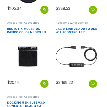
$
105.64
$
388.53
Accesorios
,
Accesorios
Accesorios
,
Accesorios
Escritorio
Telefónicos
BROBOTIX MOUSEPAD
JABRA LINK 260 QD TO USB
BASICO COLOR NEGRO EN
WITH CONTROLLER
BOLSA – Tapete
Antiderrapante Mouse Pad
Almohadilla Raton Laptop
Escritorio Notebook PC
BROBOTIX
$
20.14
$
2,198.23
Accesorios
,
Accesorios
Notebook / Tablet
DOCKING 5 EN 1 USB V3.0
CONECTOR DUAL C Y A