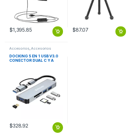
$
1,395.85
$
87.07
Accesorios
,
Accesorios
Notebook / Tablet
DOCKING 5 EN 1 USB V3.0
CONECTOR DUAL C Y A
BROBOTIX
$
328.92