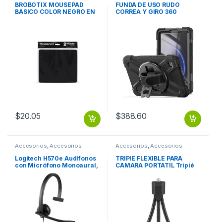
BROBOTIX MOUSEPAD
FUNDA DE USO RUDO
BASICO COLOR NEGRO EN
CORREA Y GIRO 360
BOLSA – Tapete
SAMSUNG GALAXY TAB A9
Antiderrapante Mouse Pad
X110
Almohadilla Raton Laptop
Escritorio Notebook PC
BROBOTIX
$
20.05
$
388.60
Accesorios
,
Accesorios
Accesorios
,
Accesorios
Telefónicos
Cámaras
Logitech H570e Audífonos
TRIPIE FLEXIBLE PARA
con Micrófono Monoaural,
CAMARA PORTATIL Tripié
Alámbrico, USB, Negro
flexible para cámara
LYNC
portatil, webcam.