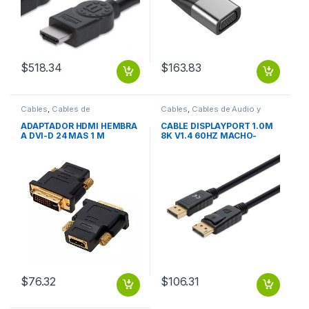
$
518.34
$
163.83
Cables
,
Cables de
Cables
,
Cables de Audio y
Computadora
Video
ADAPTADOR HDMI HEMBRA
CABLE DISPLAYPORT 1.0M
A DVI-D 24 MAS 1 M
8K V1.4 60HZ MACHO-
MACHO
$
76.32
$
106.31