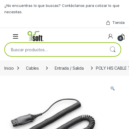
Skip to navigation
Skip to content
¿No encuentras lo que buscas? Contáctanos para cotizar lo que
necesitas.
Tienda
0
Buscar por:
Inicio
Cables
Entrada / Salida
POLY HIS CABLE 