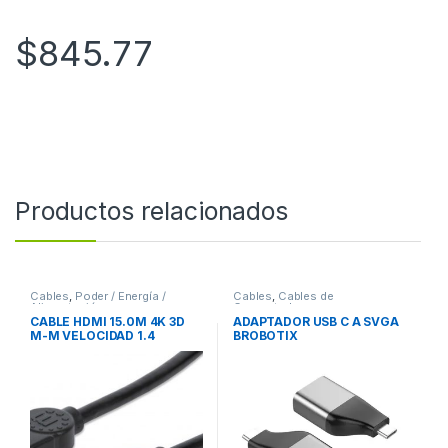
$
845.77
Productos relacionados
Cables
,
Poder / Energía /
Cables
,
Cables de
Alimentación
Computadora
CABLE HDMI 15.0M 4K 3D
ADAPTADOR USB C A SVGA
M-M VELOCIDAD 1.4
BROBOTIX
MONITOR TV PROYECTOR
VELOCIDAD 1.4 MONITOR
TV PROYECTOR