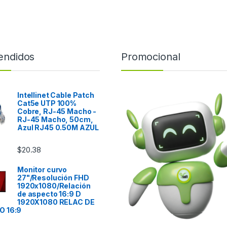
endidos
Promocional
Intellinet Cable Patch
Cat5e UTP 100%
Cobre, RJ-45 Macho -
RJ-45 Macho, 50cm,
Azul RJ45 0.50M AZUL
$
20.38
Monitor curvo
27"/Resolución FHD
1920x1080/Relación
de aspecto 16:9 D
1920X1080 RELAC DE
 16:9