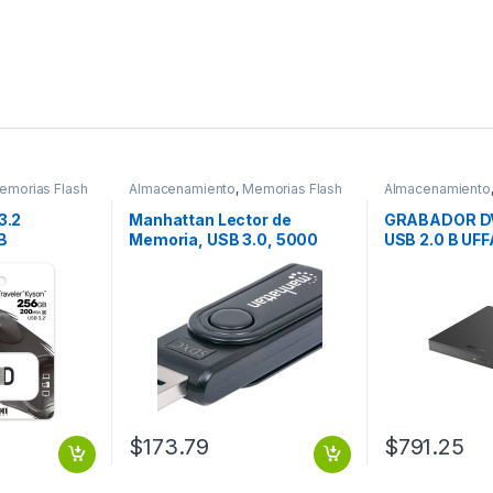
emorias Flash
Almacenamiento
,
Memorias Flash
Almacenamiento
3.2
Manhattan Lector de
GRABADOR D
B
Memoria, USB 3.0, 5000
USB 2.0 B UF
 KYSON
Mbit/s, Negro EN 1.
MEDIASTATI
$
173.79
$
791.25