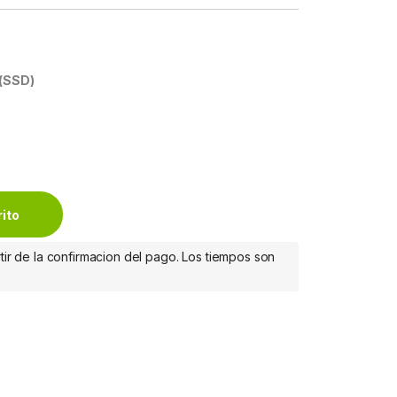
 (SSD)
M MIXED USE SATA 2.5 quantity
rito
tir de la confirmacion del pago. Los tiempos son