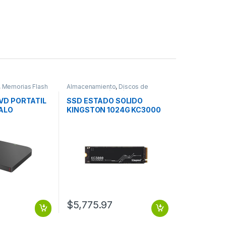
,
Memorias Flash
Almacenamiento
,
Discos de
Estado Solido (SSD)
VD PORTATIL
SSD ESTADO SOLIDO
FALO
KINGSTON 1024G KC3000
ON
PCIE 4.0 NVME M.2 SSD
$
5,775.97