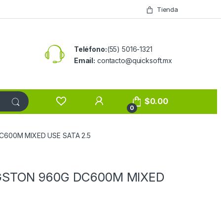
Tienda
Teléfono:
(55) 5016-1321
Email:
contacto@quicksoft.mx
$
0.00
0
C600M MIXED USE SATA 2.5
GSTON 960G DC600M MIXED