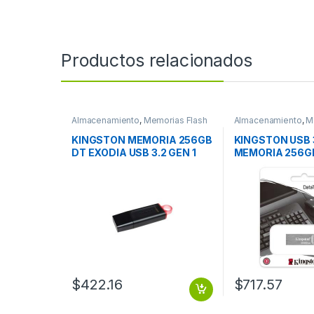
Productos relacionados
Almacenamiento
,
Memorias Flash
Almacenamiento
,
M
KINGSTON MEMORIA 256GB
KINGSTON USB 
DT EXODIA USB 3.2 GEN 1
MEMORIA 256G
DATATRAVELER
$
422.16
$
717.57