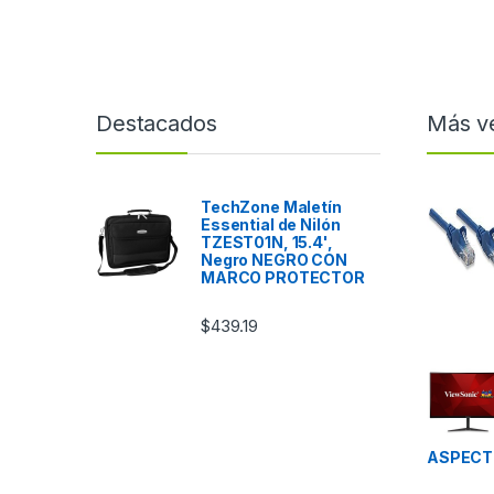
Destacados
Más v
TechZone Maletín
Essential de Nilón
TZEST01N, 15.4',
Negro NEGRO CON
MARCO PROTECTOR
$
439.19
ASPECTO