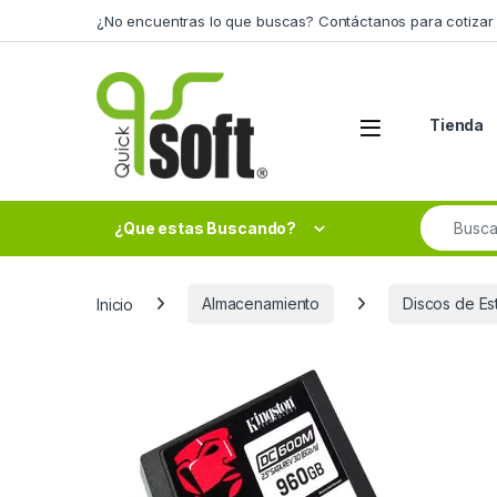
Skip to navigation
Skip to content
¿No encuentras lo que buscas? Contáctanos para cotizar 
Tienda
Search fo
¿Que estas Buscando?
Inicio
Almacenamiento
Discos de Es