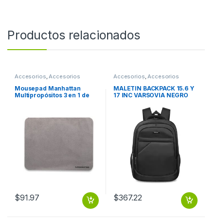
Productos relacionados
Accesorios
,
Accesorios
Accesorios
,
Accesorios
Escritorio
Notebook / Tablet
Mousepad Manhattan
MALETIN BACKPACK 15.6 Y
Multipropósitos 3 en 1 de
17 INC VARSOVIA NEGRO
Microfibra, 22x17cm,
Grosor 1mm, Gris Obscuro
GRIS OBSCURO
$
91.97
$
367.22