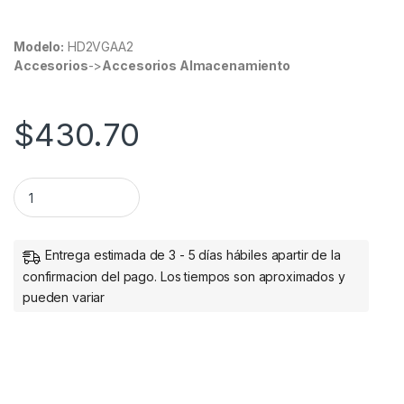
Modelo:
HD2VGAA2
Accesorios
->
Accesorios Almacenamiento
$
430.70
StarTech.com Adaptador HDMI 19-p Macho - VGA 15-p Hembr
Entrega estimada de 3 - 5 días hábiles apartir de la
confirmacion del pago. Los tiempos son aproximados y
pueden variar