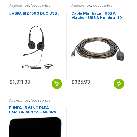
Accesorios
,
Accesorios
Accesorios
,
Accesorios
Música
Almacenamiento
JABRA BIZ 1500 DUO USB .
Cable Manhattan USB A
Macho – USB A Hembra, 10
Metros, Negro ACTIVA
ENCADENABLE X3 M-H
$
1,911.38
$
385.93
Accesorios
,
Accesorios
Notebook / Tablet
FUNDA 15.6 INC PARA
LAPTOP AIRCASE NEGRA