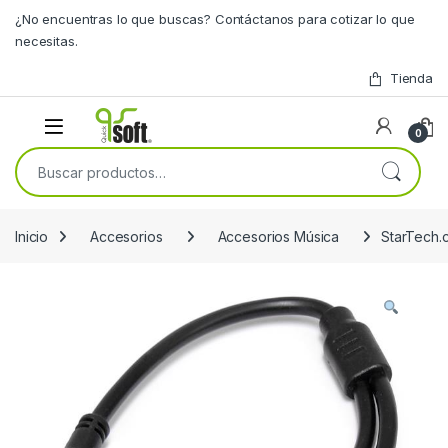
Skip to navigation
Skip to content
¿No encuentras lo que buscas? Contáctanos para cotizar lo que
necesitas.
Tienda
0
Buscar por:
Inicio
Accesorios
Accesorios Música
StarTech.