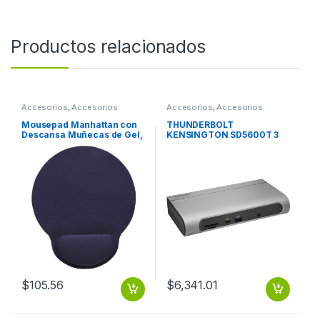
Productos relacionados
Accesorios
,
Accesorios
Accesorios
,
Accesorios
Escritorio
Notebook / Tablet
Mousepad Manhattan con
THUNDERBOLT
Descansa Muñecas de Gel,
KENSINGTON SD5600T 3
20x24cm, Grosor 4mm,
USB – C DUAL 4K
Azul Marino TIPO GEL
ERGONOMICO AZUL
MARINO
$
105.56
$
6,341.01