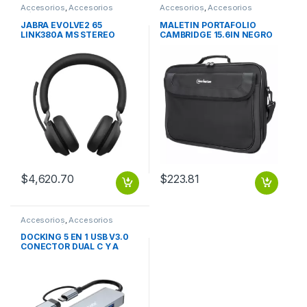
Accesorios
,
Accesorios
Accesorios
,
Accesorios
Música
Notebook / Tablet
JABRA EVOLVE2 65
MALETIN PORTAFOLIO
LINK380A MS STEREO
CAMBRIDGE 15.6IN NEGRO
BLACK
$
4,620.70
$
223.81
Accesorios
,
Accesorios
Notebook / Tablet
DOCKING 5 EN 1 USB V3.0
CONECTOR DUAL C Y A
BROBOTIX