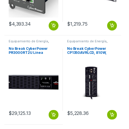
$
4,393.34
$
1,219.75
Equipamiento de Energía
,
Equipamiento de Energía
,
Protección Eléctrica
Protección Eléctrica
No Break CyberPower
No Break CyberPower
PR3000RT2U Línea
CP1350AVRLCD, 810W,
Interactiva, 3000W,
1350VA, 8 Contactos
3000VA, Entrada 70 – 155V,
1350VA/810W LCD AVR
Salida 100 – 120V, 9
TORRE COAX US
Contactos DE ONDA
SENOIDAL 2U GARANTíA 3
YEAR
$
29,125.13
$
5,228.36