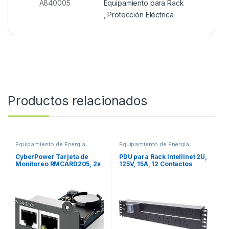
A840005
Equipamiento para Rack
,
Protección Eléctrica
Productos relacionados
Equipamiento de Energía
,
Equipamiento de Energía
,
Protección Eléctrica
Protección Eléctrica
CyberPower Tarjeta de
PDU para Rack Intellinet 2U,
Monitoreo RMCARD205, 2x
125V, 15A, 12 Contactos
RJ-45 PR Y OR ENTRADA
CONTACTOS DOBLE
PARA ENVIROSENSOR
INTERRUPTOR RACK