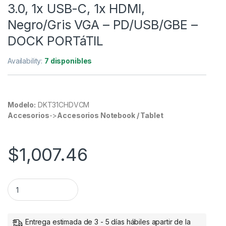
3.0, 1x USB-C, 1x HDMI,
Negro/Gris VGA – PD/USB/GBE –
DOCK PORTáTIL
Availability:
7 disponibles
Modelo:
DKT31CHDVCM
Accesorios
->
Accesorios Notebook / Tablet
$
1,007.46
StarTech.com Docking Station DKT31CHDVCM USB-C, 2x USB 3
Entrega estimada de 3 - 5 días hábiles apartir de la