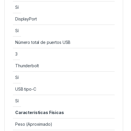
Sí
DisplayPort
Sí
Número total de puertos USB
3
Thunderbolt
Sí
USB tipo-C
Sí
Características Físicas
Peso (Aproximado)