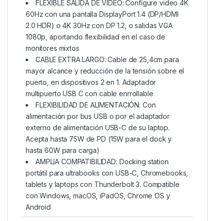
FLEXIBLE SALIDA DE VIDEO: Configure video 4K
60Hz con una pantalla DisplayPort 1.4 (DP/HDMI
2.0 HDR) o 4K 30Hz con DP 1.2, o salidas VGA
1080p, aportando flexibilidad en el caso de
monitores mixtos
CABLE EXTRA LARGO: Cable de 25,4cm para
mayor alcance y reducción de la tensión sobre el
puerto, en dispositivos 2 en 1. Adaptador
multipuerto USB C con cable enrrollable
FLEXIBILIDAD DE ALIMENTACIÓN: Con
alimentación por bus USB o por el adaptador
externo de alimentación USB-C de su laptop.
Acepta hasta 75W de PD (15W para el dock y
hasta 60W para carga)
AMPLIA COMPATIBILIDAD: Docking station
portátil para ultrabooks con USB-C, Chromebooks,
tablets y laptops con Thunderbolt 3. Compatible
con Windows, macOS, iPadOS, Chrome OS y
Android