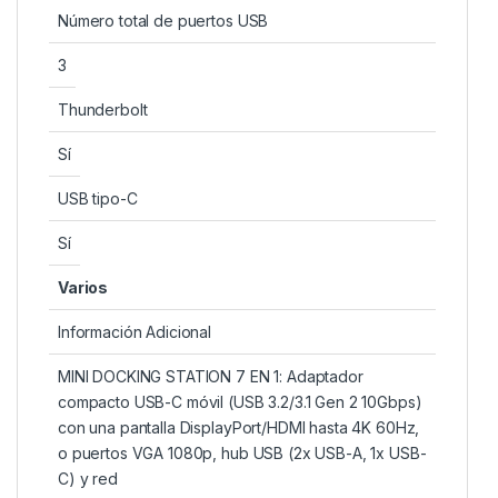
Número total de puertos USB
3
Thunderbolt
Sí
USB tipo-C
Sí
Varios
Información Adicional
MINI DOCKING STATION 7 EN 1: Adaptador
compacto USB-C móvil (USB 3.2/3.1 Gen 2 10Gbps)
con una pantalla DisplayPort/HDMI hasta 4K 60Hz,
o puertos VGA 1080p, hub USB (2x USB-A, 1x USB-
C) y red