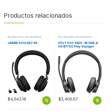
Productos relacionados
Accesorios
,
Accesorios
Accesorios
,
Accesorios
Música
Música
JABRA EVOLVE2 65 .
POLY VOY 4320 -M USB-A
HS BT700 Poly Voyager
4320 Microsoft Teams
Certified USB-A Headset
+BT700 dongle (218475-
02)
$
4,643.18
$
3,409.67