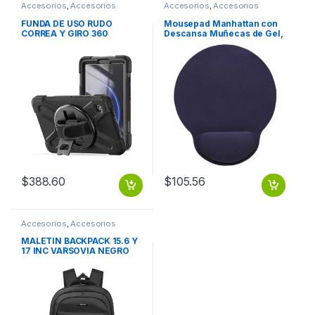
Accesorios
,
Accesorios
Accesorios
,
Accesorios
Notebook / Tablet
Escritorio
FUNDA DE USO RUDO
Mousepad Manhattan con
CORREA Y GIRO 360
Descansa Muñecas de Gel,
SAMSUNG GALAXY TAB A9
20x24cm, Grosor 4mm,
X110
Azul Marino TIPO GEL
ERGONOMICO AZUL
MARINO
$
388.60
$
105.56
Accesorios
,
Accesorios
Notebook / Tablet
MALETIN BACKPACK 15.6 Y
17 INC VARSOVIA NEGRO