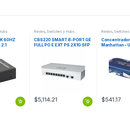
Hubs
Redes
,
Switches y Hubs
Redes
,
Switches
4K 60HZ
CBS220 SMART 8-PORT GE
Concentrador
 2:1
FULL PO E EXT PS 2X1G SFP
Manhattan – U
CBS220 SMART 8-PORT GE
Azul – 7 Total 
FULL PO E EXT PS 2X1G SFP
USB 2.0 Port(
FUENTE.
$
5,114.21
$
541.17