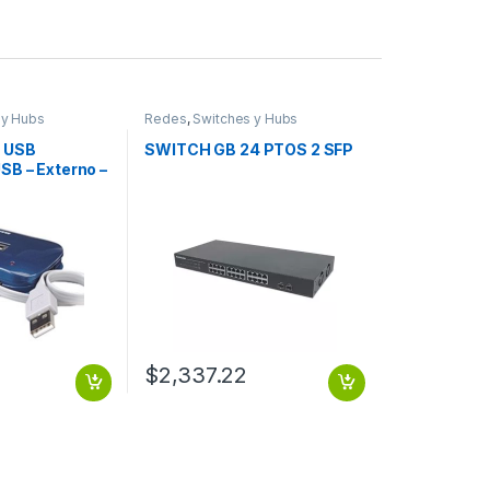
 y Hubs
Redes
,
Switches y Hubs
 USB
SWITCH GB 24 PTOS 2 SFP
SB – Externo –
USB Port(s) – 7
s) – PC, Mac
$
2,337.22