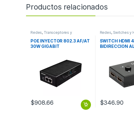
Productos relacionados
Redes
,
Transceptores y
Redes
,
Switches y 
Convertidores
POE INYECTOR 802.3 AF/AT
SWITCH HDMI 
30W GIGABIT
BIDIRECCION AL
$
908.66
$
346.90