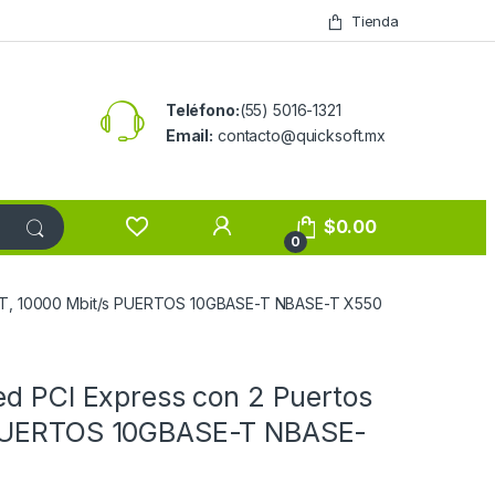
Tienda
Teléfono:
(55) 5016-1321
Email:
contacto@quicksoft.mx
$
0.00
0
se-T, 10000 Mbit/s PUERTOS 10GBASE-T NBASE-T X550
ed PCI Express con 2 Puertos
 PUERTOS 10GBASE-T NBASE-