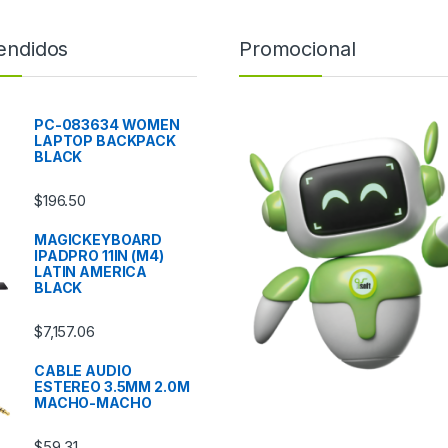
endidos
Promocional
PC-083634 WOMEN
LAPTOP BACKPACK
BLACK
$
196.50
MAGICKEYBOARD
IPADPRO 11IN (M4)
LATIN AMERICA
BLACK
$
7,157.06
CABLE AUDIO
ESTEREO 3.5MM 2.0M
MACHO-MACHO
$
59.31