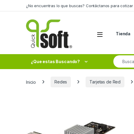
Skip to navigation
Skip to content
¿No encuentras lo que buscas? Contáctanos para cotizar 
Tienda
Search fo
¿Que estas Buscando?
Inicio
Redes
Tarjetas de Red