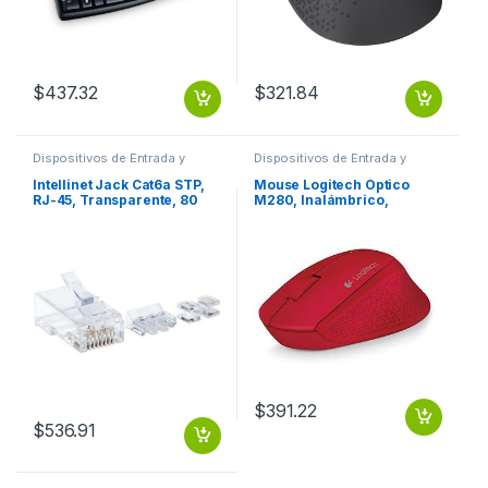
$
437.32
$
321.84
Dispositivos de Entrada y
Dispositivos de Entrada y
Salida
,
Switch
Salida
,
Mouse
Intellinet Jack Cat6a STP,
Mouse Logitech Óptico
RJ-45, Transparente, 80
M280, Inalámbrico,
Piezas MULTIFILAR 80PZS
1000DPI, USB, Rojo OPTICO
CONTACTO CHAPA ORO
INALAMBRICO
$
391.22
$
536.91