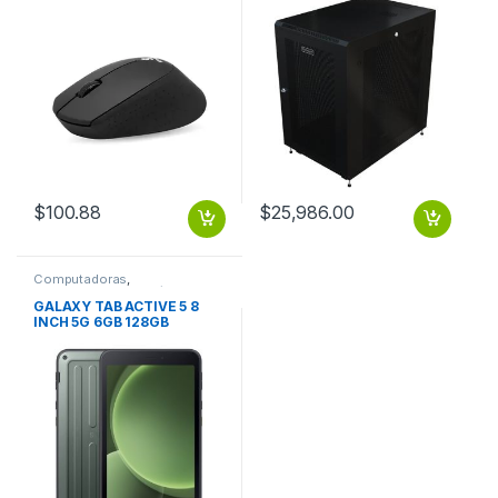
$
100.88
$
25,986.00
Computadoras
,
Computadoras Portátiles
GALAXY TAB ACTIVE 5 8
INCH 5G 6GB 128GB
ANDROID 13 GALAXY TAB
ACTIVE 5 8 INCH 5G 6GB
128GB ANDROID 13