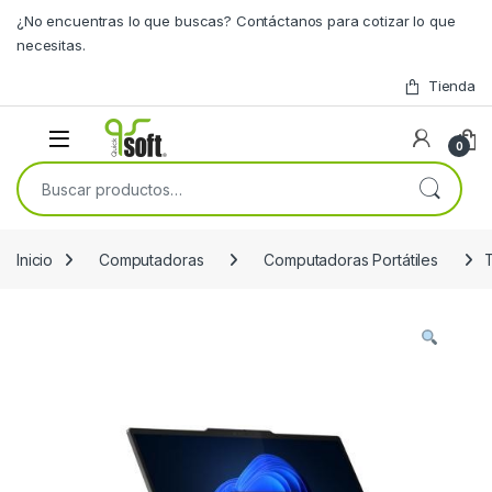
Skip to navigation
Skip to content
¿No encuentras lo que buscas? Contáctanos para cotizar lo que
necesitas.
Tienda
0
Buscar por:
Inicio
Computadoras
Computadoras Portátiles
T