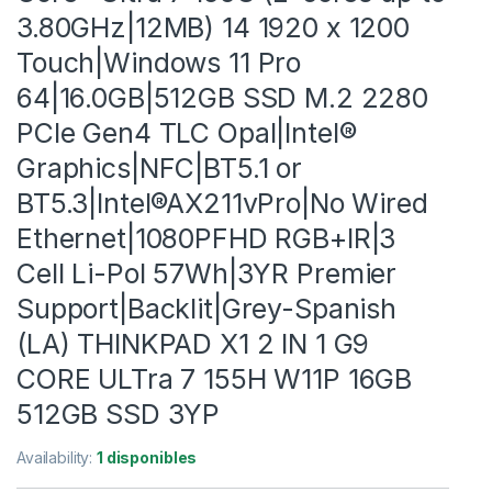
3.80GHz|12MB) 14 1920 x 1200
Touch|Windows 11 Pro
64|16.0GB|512GB SSD M.2 2280
PCIe Gen4 TLC Opal|Intel®
Graphics|NFC|BT5.1 or
BT5.3|Intel®AX211vPro|No Wired
Ethernet|1080PFHD RGB+IR|3
Cell Li-Pol 57Wh|3YR Premier
Support|Backlit|Grey-Spanish
(LA) THINKPAD X1 2 IN 1 G9
CORE ULTra 7 155H W11P 16GB
512GB SSD 3YP
Availability:
1 disponibles