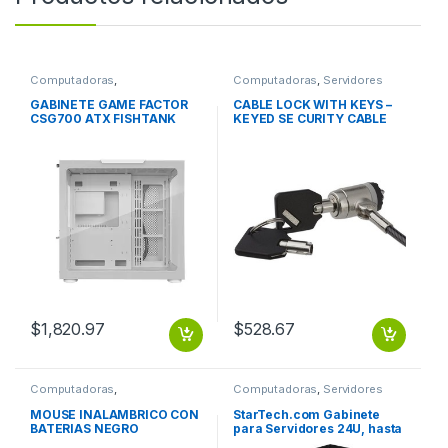
Computadoras
,
Computadoras
,
Servidores
Computadoras de Escritorio
para Computadoras
GABINETE GAME FACTOR
CABLE LOCK WITH KEYS –
CSG700 ATX FISHTANK
KEYED SE CURITY CABLE
DOBLE CRISTAL USB 3.0 S
LOCK
$
1,820.97
$
528.67
Computadoras
,
Computadoras
,
Servidores
Computadoras de Escritorio
para Computadoras
MOUSE INALAMBRICO CON
StarTech.com Gabinete
BATERIAS NEGRO
para Servidores 24U, hasta
450kg, Negro .