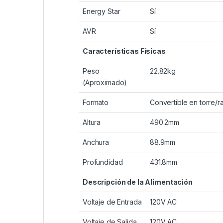
Energy Star
Sí
AVR
Sí
Características Físicas
Peso
22.82kg
(Aproximado)
Formato
Convertible en torre/r
Altura
490.2mm
Anchura
88.9mm
Profundidad
431.8mm
Descripción de la Alimentación
Voltaje de Entrada
120V AC
Voltaje de Salida
120V AC