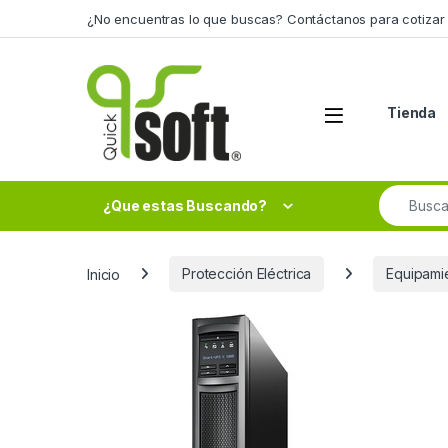
Skip to navigation
Skip to content
¿No encuentras lo que buscas? Contáctanos para cotizar 
Tienda
Search fo
¿Que estas Buscando?
Inicio
Protección Eléctrica
Equipami