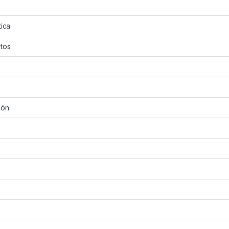
tica
tos
ión