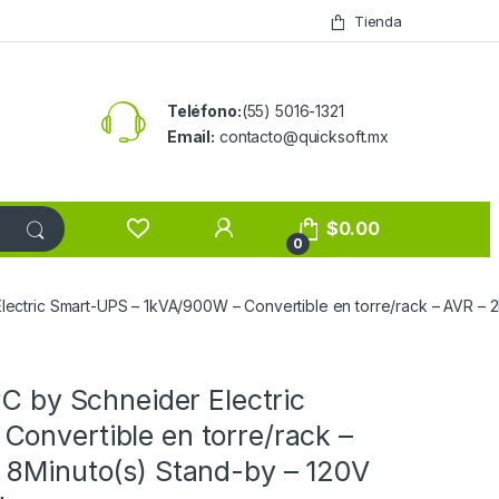
Tienda
Teléfono:
(55) 5016-1321
Email:
contacto@quicksoft.mx
$
0.00
0
Electric Smart-UPS – 1kVA/900W – Convertible en torre/rack – AVR – 
PC by Schneider Electric
onvertible en torre/rack –
 8Minuto(s) Stand-by – 120V