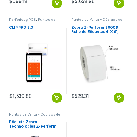
$
699.18
$
5,658.96
Periféricos POS
,
Puntos de
Puntos de Venta y Códigos de
Venta y Códigos de Barra
Barra
,
Suministros POS Retail y
Auto ID
CLIP PRO 2.0
Zebra Z-Perform 2000D
Rollo de Etiquetas 4′ X 6′,
Blanco, 1000 Etiquetas TD
4 X6 Z-PERFORM
$
1,539.80
$
529.31
Puntos de Venta y Códigos de
Barra
,
Suministros POS Retail y
Auto ID
Etiqueta Zebra
Technologies Z-Perform
2000D – 4″ x 3″ TD 4 X3 Z-
PERFORM