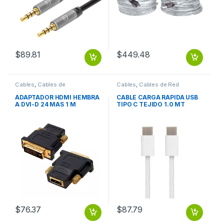
$
89.81
$
449.48
Cables
,
Cables de
Cables
,
Cables de Red
Computadora
ADAPTADOR HDMI HEMBRA
CABLE CARGA RAPIDA USB
A DVI-D 24 MAS 1 M
TIPO C TEJIDO 1.0 MT
$
76.37
$
87.79