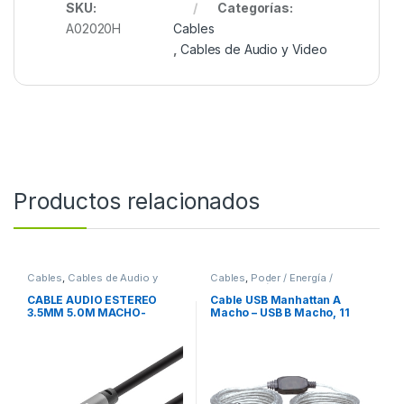
SKU:
Categorías:
A02020H
Cables
,
Cables de Audio y Video
Productos relacionados
Cables
,
Cables de Audio y
Cables
,
Poder / Energía /
Video
Alimentación
CABLE AUDIO ESTEREO
Cable USB Manhattan A
3.5MM 5.0M MACHO-
Macho – USB B Macho, 11
MACHO
Metros, Plata ACTIVA
IMPRESORA PLATA .