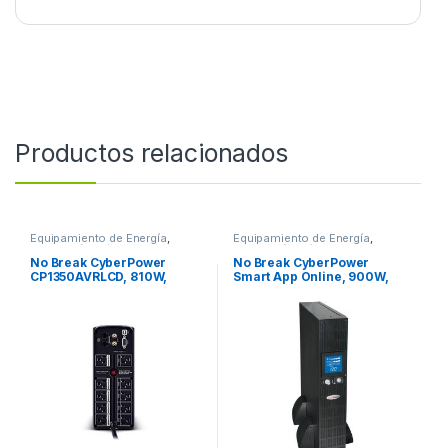
Productos relacionados
Equipamiento de Energía
,
Equipamiento de Energía
,
Protección Eléctrica
Protección Eléctrica
No Break CyberPower
No Break CyberPower
CP1350AVRLCD, 810W,
Smart App Online, 900W,
1350VA, 8 Contactos
1500VA 1500VA/1050W PFC
1350VA/810W LCD AVR
SENOID 8CONT 120V
TORRE COAX US