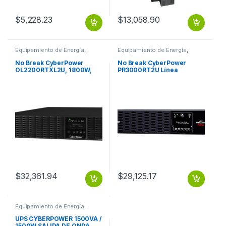
$
5,228.23
$
13,058.90
Equipamiento de Energía
,
Equipamiento de Energía
,
Protección Eléctrica
Protección Eléctrica
No Break CyberPower
No Break CyberPower
OL2200RTXL2U, 1800W,
PR3000RT2U Línea
2200VA, Entrada 100-125V,
Interactiva, 3000W,
Salida 100-125V
3000VA, Entrada 70 – 155V,
2200VA/1800W LCD
Salida 100 – 120V, 9
ONLINE SENOID 120
Contactos DE ONDA
SENOIDAL 2U GARANTíA 3
YEAR
$
32,361.94
$
29,125.17
Equipamiento de Energía
,
Protección Eléctrica
UPS CYBERPOWER 1500VA /
1500W SALIDA DE ONDA