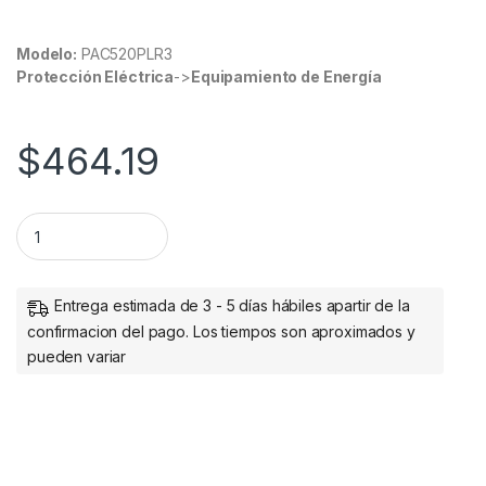
Modelo:
PAC520PLR3
Protección Eléctrica
->
Equipamiento de Energía
$
464.19
CABLE DE ALIMENTACIóN DE 90CM - NEMA-L5-20R A NEMA-5
Entrega estimada de 3 - 5 días hábiles apartir de la
confirmacion del pago. Los tiempos son aproximados y
pueden variar