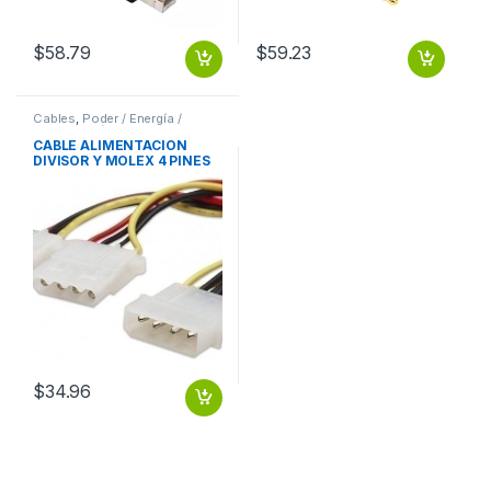
$
58.79
$
59.23
Cables
,
Poder / Energía /
Alimentación
CABLE ALIMENTACION
DIVISOR Y MOLEX 4 PINES
A DUAL MOLEX HEMBRA
MOLEX 4 PINES A DUAL
MOLEX HEMBRA
$
34.96