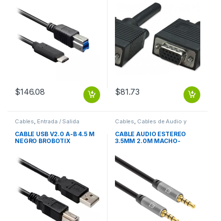
Metros, Negro 8MM
MACHO-HEMBRA MONITOR
PROYECTOR
$
146.08
$
81.73
Cables
,
Entrada / Salida
Cables
,
Cables de Audio y
Video
CABLE USB V2.0 A-B 4.5 M
CABLE AUDIO ESTEREO
NEGRO BROBOTIX
3.5MM 2.0M MACHO-
MACHO