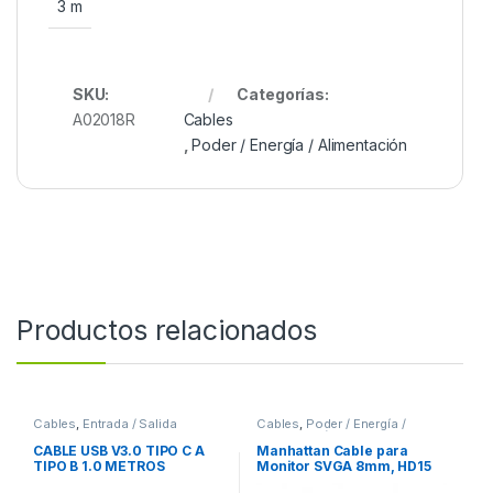
3 m
SKU:
Categorías:
A02018R
Cables
,
Poder / Energía / Alimentación
Productos relacionados
Cables
,
Entrada / Salida
Cables
,
Poder / Energía /
Alimentación
CABLE USB V3.0 TIPO C A
Manhattan Cable para
TIPO B 1.0 METROS
Monitor SVGA 8mm, HD15
BROBOTIX
Macho – HD15 Hembra, 1.8