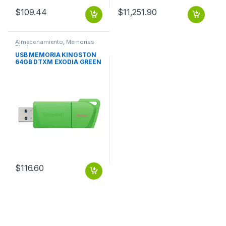
$
109.44
$
11,251.90
Almacenamiento
,
Memorias
Flash
USB MEMORIA KINGSTON
64GB DTXM EXODIA GREEN
VERDE
$
116.60