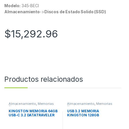
Modelo:
345-BECI
Almacenamiento
->
Discos de Estado Solido (SSD)
$
15,292.96
Productos relacionados
Almacenamiento
,
Memorias
Almacenamiento
,
Memorias
Flash
Flash
KINGSTON MEMORIA 64GB
USB 3.2 MEMORIA
USB-C 3.2 DATATRAVELER
KINGSTON 128GB
70
DATATRAVELER KYSON
METALICA USB 3.2
MEMORIA KINGSTON