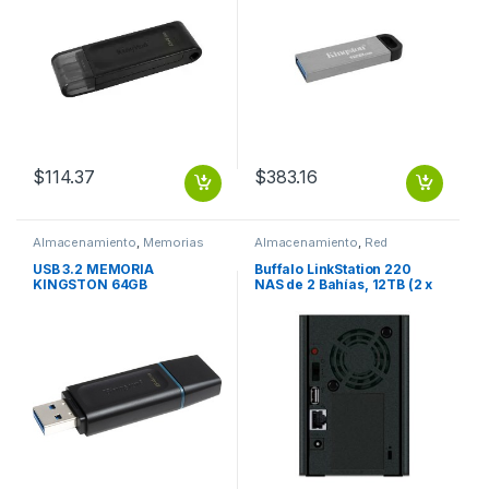
128GB DATATRAVELER
KYSON METALICA
$
114.37
$
383.16
Almacenamiento
,
Memorias
Almacenamiento
,
Red
Flash
Unificada de Almacenamiento
USB 3.2 MEMORIA
Buffalo LinkStation 220
KINGSTON 64GB
NAS de 2 Bahías, 12TB (2 x
DATATRAVELER EXODIA (
6TB), Marvell Armada 370
NEGRO-VERDE)
0.80GHz, USB, Negro ?
Incluye Discos (2X6TB)
RAID 0/1 RJ45 1GB USB 2.0