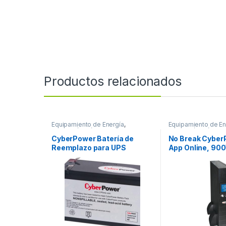
Productos relacionados
Equipamiento de Energía
,
Equipamiento de En
Protección Eléctrica
Protección Eléctrica
CyberPower Batería de
No Break Cyber
Reemplazo para UPS
App Online, 90
RB1280, 12V, 8Ah
1500VA/1050W 
REEMPLAZO DE 12V Y 8
8CONT 120V
AMPERES