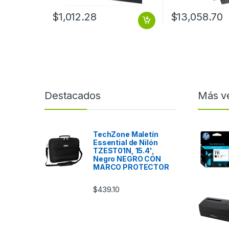
$
1,012.28
$
13,058.70
Destacados
Más v
TechZone Maletín
Essential de Nilón
TZEST01N, 15.4',
Negro NEGRO CON
MARCO PROTECTOR
$
439.10