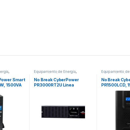
ergía
,
Equipamiento de Energía
,
Equipamiento de
Protección Eléctrica
Protección Eléctr
Power Smart
No Break CyberPower
No Break Cyb
0W, 1500VA
PR3000RT2U Línea
PR1500LCD, 
PFC SENOID
Interactiva, 3000W,
1500VA, Entra
3000VA, Entrada 70 – 155V,
Contactos 1
Salida 100 – 120V, 9
LCD SENOID 
Contactos DE ONDA
SENOIDAL 2U GARANTíA 3
YEAR