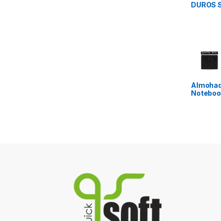
DUROS S
Almohadi
Noteboo