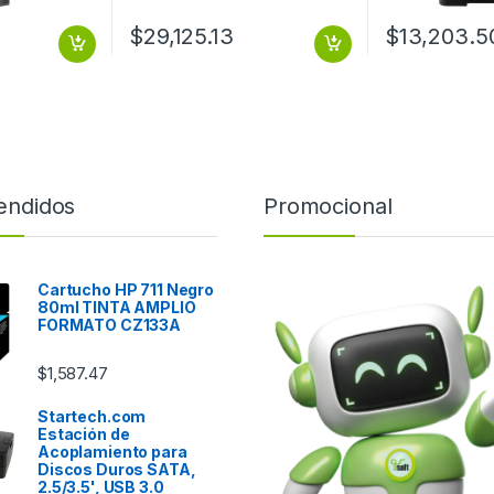
$
29,125.13
$
13,203.5
endidos
Promocional
Cartucho HP 711 Negro
80ml TINTA AMPLIO
FORMATO CZ133A
$
1,587.47
Startech.com
Estación de
Acoplamiento para
Discos Duros SATA,
2.5/3.5', USB 3.0