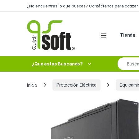
Skip to navigation
Skip to content
¿No encuentras lo que buscas? Contáctanos para cotizar 
Tienda
Search fo
¿Que estas Buscando?
Inicio
Protección Eléctrica
Equipami