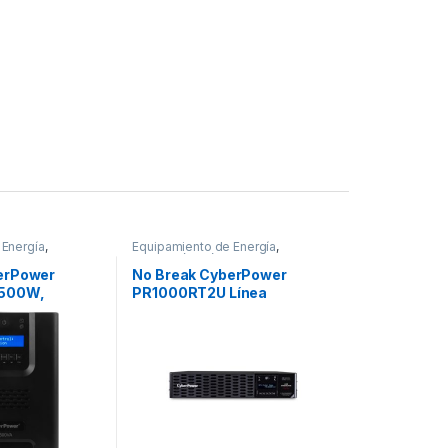
 Energía
,
Equipamiento de Energía
,
ica
Protección Eléctrica
erPower
No Break CyberPower
1500W,
PR1000RT2U Línea
da 75-154V, 8
Interactiva, 1000W,
500VA/1050W
1000VA, Entrada 70 – 155V,
PURA TORRE
Salida 100 – 125V, 8
Contactos SALIDA DE ONDA
SENOIDAL 2U CABLE