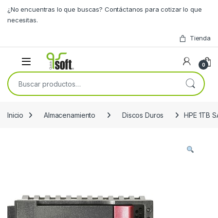
Skip to navigation
Skip to content
¿No encuentras lo que buscas? Contáctanos para cotizar lo que
necesitas.
Tienda
0
Buscar por:
Inicio
Almacenamiento
Discos Duros
HPE 1TB S