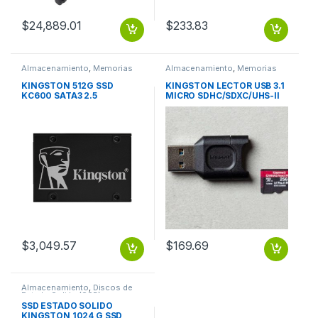
$
24,889.01
$
233.83
Almacenamiento
,
Memorias
Almacenamiento
,
Memorias
Flash
Flash
KINGSTON 512G SSD
KINGSTON LECTOR USB 3.1
KC600 SATA3 2.5
MICRO SDHC/SDXC/UHS-II
CARD READER
$
3,049.57
$
169.69
Almacenamiento
,
Discos de
Estado Solido (SSD)
SSD ESTADO SOLIDO
KINGSTON 1024 G SSD