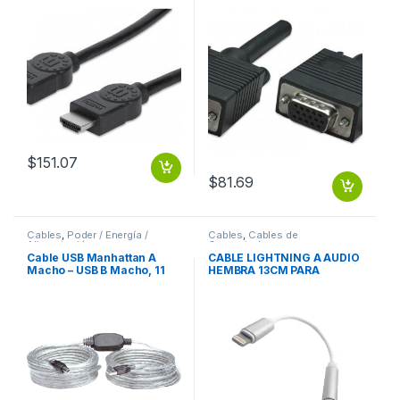
Metros, Negro
Macho – HD15 Hembra, 1.8
7.5M+ETHERNET
Metros, Negro 8MM
MACHO-HEMBRA MONITOR
PROYECTOR
$
151.07
$
81.69
Cables
,
Poder / Energía /
Cables
,
Cables de
Alimentación
Computadora
Cable USB Manhattan A
CABLE LIGHTNING A AUDIO
Macho – USB B Macho, 11
HEMBRA 13CM PARA
Metros, Plata ACTIVA
IPHONE7
IMPRESORA PLATA .