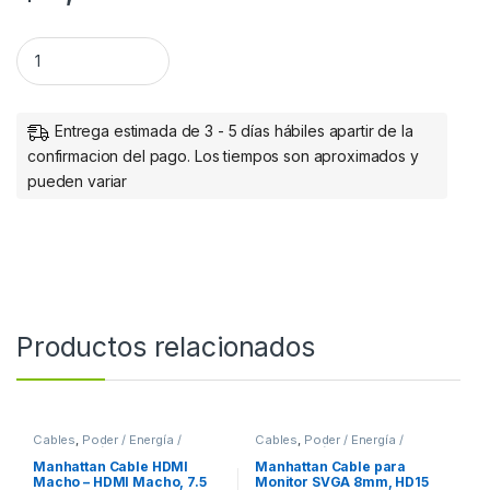
Intellinet Bobina de Cable Patch Cat6 UTP, 305 Metros, Sól
Entrega estimada de 3 - 5 días hábiles apartir de la
confirmacion del pago. Los tiempos son aproximados y
pueden variar
Productos relacionados
Cables
,
Poder / Energía /
Cables
,
Poder / Energía /
Alimentación
Alimentación
Manhattan Cable HDMI
Manhattan Cable para
Macho – HDMI Macho, 7.5
Monitor SVGA 8mm, HD15