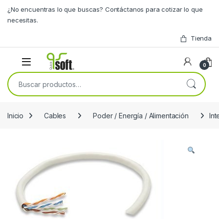
Skip to navigation
Skip to content
¿No encuentras lo que buscas? Contáctanos para cotizar lo que
necesitas.
Tienda
0
Buscar por:
Inicio
Cables
Poder / Energía / Alimentación
In