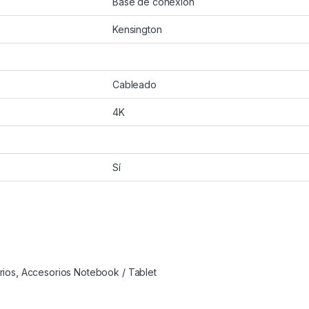
Base de conexión
Kensington
Cableado
4K
Sí
rios
,
Accesorios Notebook / Tablet