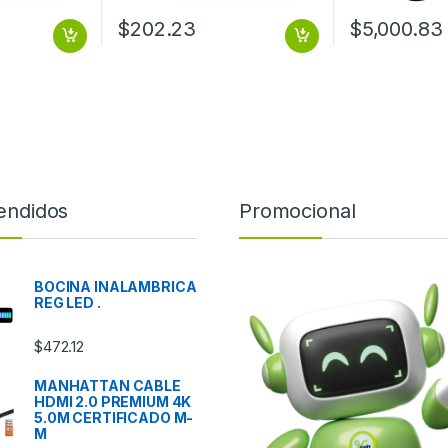
$
202.23
$
5,000.83
endidos
Promocional
BOCINA INALAMBRICA
REG LED .
$
472.12
MANHATTAN CABLE
HDMI 2.0 PREMIUM 4K
5.0M CERTIFICADO M-
M