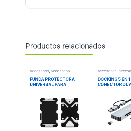
Productos relacionados
Accesorios
,
Accesorios
Accesorios
,
Acceso
Almacenamiento
/ Tablet
FUNDA PROTECTORA
DOCKING 5 EN 1
UNIVERSAL PARA
CONECTOR DUAL
TABLETAS DE 8 9 Y 12 DE
BROBOTIX
SILICON NEG FUNDA
PROTECTORA UNIVERSAL
PARA TABLETAS DE 8 9 Y 12
DE SILICON NEG