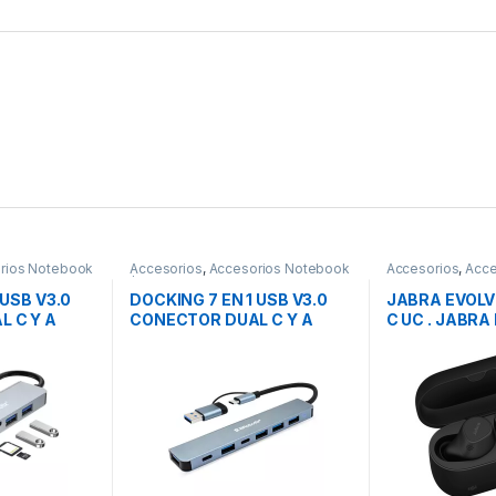
rios Notebook
Accesorios
,
Accesorios Notebook
Accesorios
,
Acce
/ Tablet
 USB V3.0
DOCKING 7 EN 1 USB V3.0
JABRA EVOLV
 C Y A
CONECTOR DUAL C Y A
C UC . JABRA
BROBOTIX
BUDSUSB-C U