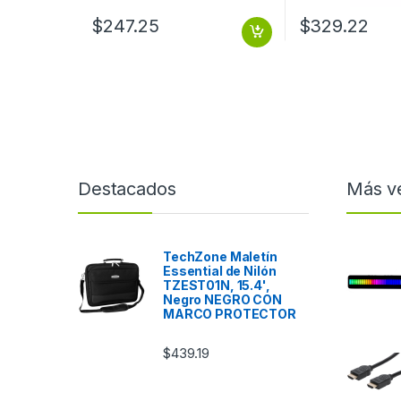
$
247.25
$
329.22
Destacados
Más v
TechZone Maletín
Essential de Nilón
TZEST01N, 15.4',
Negro NEGRO CON
MARCO PROTECTOR
$
439.19