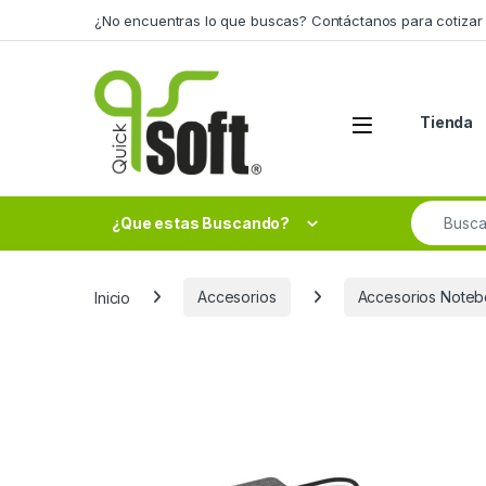
Skip to navigation
Skip to content
¿No encuentras lo que buscas? Contáctanos para cotizar 
Tienda
Search fo
¿Que estas Buscando?
Inicio
Accesorios
Accesorios Noteb