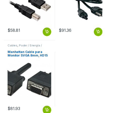
$
58.81
$
91.36
Cables
,
Poder / Energía /
Alimentación
Manhattan Cable para
Monitor SVGA 8mm, HD15
Macho – HD15 Hembra, 1.8
Metros, Negro 8MM
MACHO-HEMBRA MONITOR
PROYECTOR
$
81.93