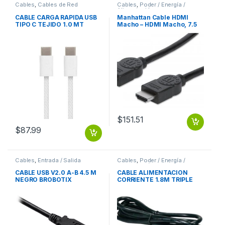
Cables
,
Cables de Red
Cables
,
Poder / Energía /
Alimentación
CABLE CARGA RAPIDA USB
Manhattan Cable HDMI
TIPO C TEJIDO 1.0 MT
Macho – HDMI Macho, 7.5
Metros, Negro
7.5M+ETHERNET
$
151.51
$
87.99
Cables
,
Entrada / Salida
Cables
,
Poder / Energía /
Alimentación
CABLE USB V2.0 A-B 4.5 M
CABLE ALIMENTACION
NEGRO BROBOTIX
CORRIENTE 1.8M TRIPLE
CARGADOR LAPTOP 1.8M
TRIPLE CARGADOR LAPTOP