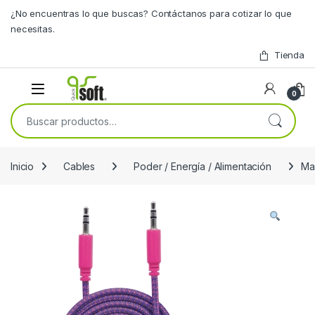
Skip to navigation
Skip to content
¿No encuentras lo que buscas? Contáctanos para cotizar lo que
necesitas.
Tienda
0
Buscar por:
Inicio
Cables
Poder / Energía / Alimentación
Ma