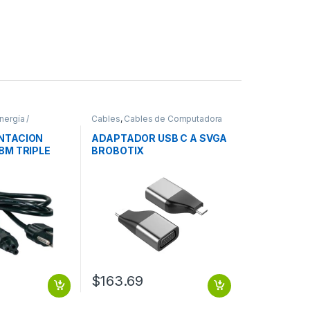
nergía /
Cables
,
Cables de Computadora
NTACION
ADAPTADOR USB C A SVGA
8M TRIPLE
BROBOTIX
APTOP 1.8M
GADOR LAPTOP
$
163.69