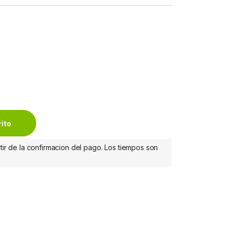
 1.5 Metros, Negro 1.5M quantity
rito
tir de la confirmacion del pago. Los tiempos son