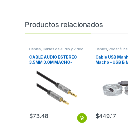
Productos relacionados
Cables
,
Cables de Audio y Video
Cables
,
Poder / Ener
Alimentación
CABLE AUDIO ESTEREO
Cable USB Manh
3.5MM 3.0M MACHO-
Macho – USB B M
MACHO
Metros, Plata 
IMPRESORA PLA
$
73.48
$
449.17