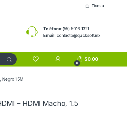
Tienda
Teléfono:
(55) 5016-1321
Email:
contacto@quicksoft.mx
$
0.00
0
, Negro 1.5M
DMI – HDMI Macho, 1.5