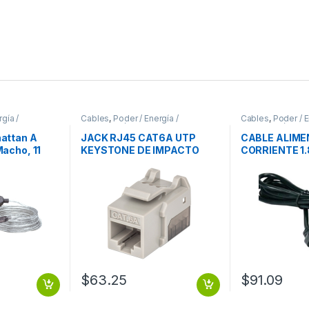
gía /
Cables
,
Poder / Energía /
Cables
,
Poder / E
Alimentación
Alimentación
attan A
JACK RJ45 CAT6A UTP
CABLE ALIME
acho, 11
KEYSTONE DE IMPACTO
CORRIENTE 1.
ACTIVA
GRIS
CARGADOR L
TA .
TRIPLE CAR
$
63.25
$
91.09