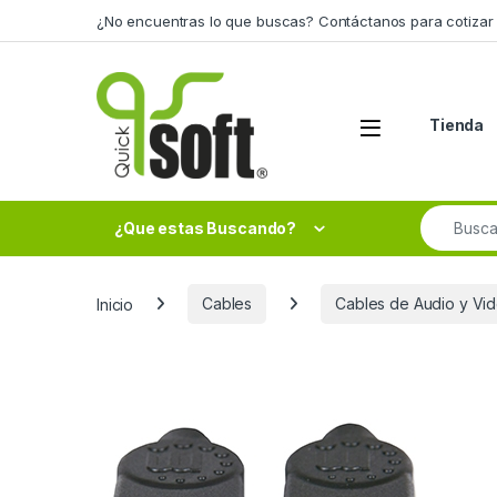
Skip to navigation
Skip to content
¿No encuentras lo que buscas? Contáctanos para cotizar 
Tienda
Search fo
¿Que estas Buscando?
Inicio
Cables
Cables de Audio y Vi