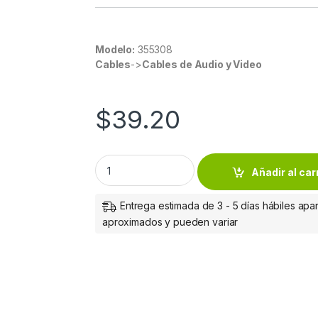
Modelo:
355308
Cables
->
Cables de Audio y Video
$
39.20
Manhattan Cable 355308 HDMI - HDMI Macho,
Añadir al car
Entrega estimada de 3 - 5 días hábiles apar
aproximados y pueden variar