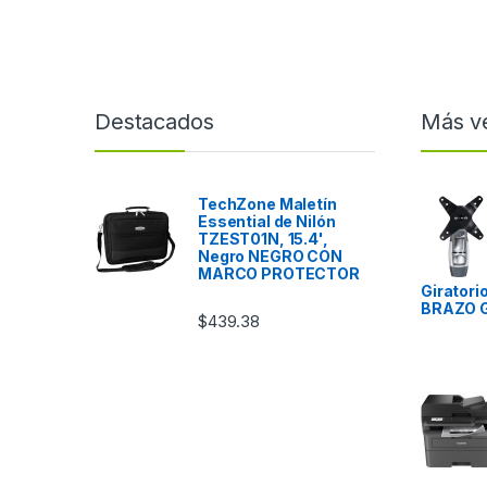
Destacados
Más v
TechZone Maletín
Essential de Nilón
TZEST01N, 15.4',
Negro NEGRO CON
MARCO PROTECTOR
Giratori
BRAZO G
$
439.38