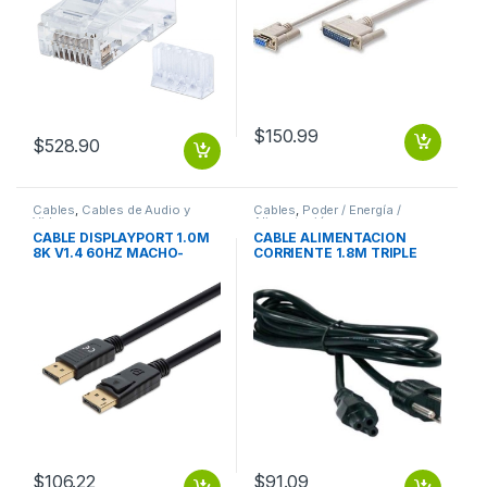
$
150.99
$
528.90
Cables
,
Cables de Audio y
Cables
,
Poder / Energía /
Video
Alimentación
CABLE DISPLAYPORT 1.0M
CABLE ALIMENTACION
8K V1.4 60HZ MACHO-
CORRIENTE 1.8M TRIPLE
MACHO
CARGADOR LAPTOP 1.8M
TRIPLE CARGADOR LAPTOP
$
106.22
$
91.09