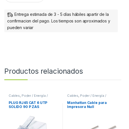
Entrega estimada de 3 - 5 días hábiles apartir de la
confirmacion del pago. Los tiempos son aproximados y
pueden variar
Productos relacionados
Cables
,
Poder / Energía /
Cables
,
Poder / Energía /
Alimentación
Alimentación
PLUG RJ45 CAT 6 UTP
Manhattan Cable para
SOLIDO 90 P ZAS
Impresora Null
Módem/Serial, DB9
Hembra – DB25 Macho, 1.8
Metros, Gris DB25M 1.8M
MOL .