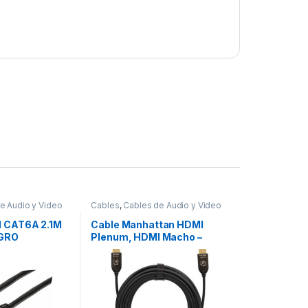
e Audio y Video
Cables
,
Cables de Audio y Video
 CAT6A 2.1M
Cable Manhattan HDMI
EGRO
Plenum, HDMI Macho –
HDMI Macho, 30 Metros,
Negro 30.0M