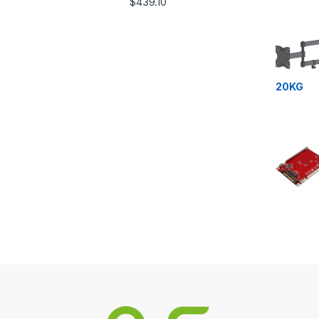
$
439.10
20KG