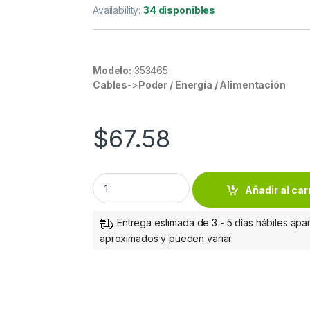
Availability:
34 disponibles
Modelo:
353465
Cables
->
Poder / Energía / Alimentación
$
67.58
Manhattan Cople HDMI A Hembra - HDMI A
Añadir al car
Entrega estimada de 3 - 5 días hábiles apar
aproximados y pueden variar