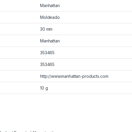
Manhattan
Moldeado
30 mm
Manhattan
353465
353465
http://www.manhattan-products.com
10 g