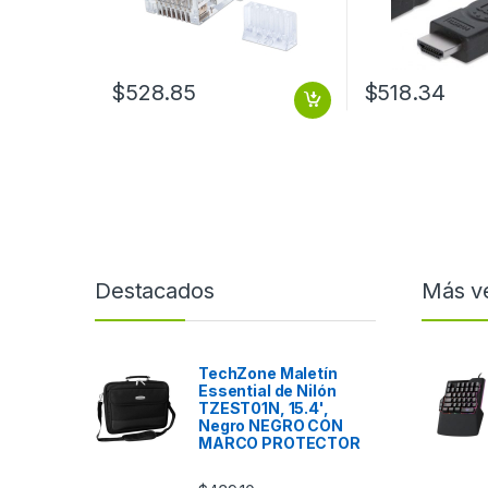
$
528.85
$
518.34
Destacados
Más v
TechZone Maletín
Essential de Nilón
TZEST01N, 15.4',
Negro NEGRO CON
MARCO PROTECTOR