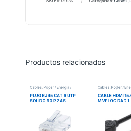
SKU:
A02018K
Categorías:
Cables
,
Productos relacionados
Cables
,
Poder / Energía /
Cables
,
Poder / Ener
Alimentación
Alimentación
PLUG RJ45 CAT 6 UTP
CABLE HDMI 15.
SOLIDO 90 P ZAS
M VELOCIDAD 1
TV PROYECTOR
1.4 MONITOR TV
PROYECTOR