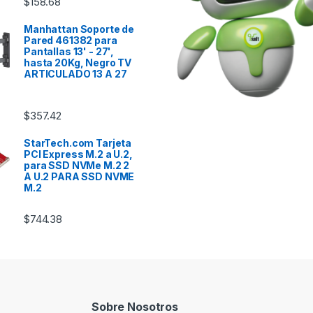
$
158.68
Manhattan Soporte de
Pared 461382 para
Pantallas 13' - 27',
hasta 20Kg, Negro TV
ARTICULADO 13 A 27
$
357.42
StarTech.com Tarjeta
PCI Express M.2 a U.2,
para SSD NVMe M.2 2
A U.2 PARA SSD NVME
M.2
$
744.38
Sobre Nosotros