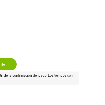
 Hembra, Conexión Recta, Negro ANGULO RECTO 4K HEMBRA-H
rito
tir de la confirmacion del pago. Los tiempos son