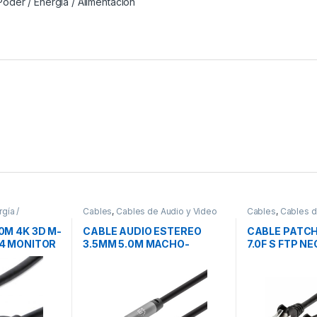
Poder / Energía / Alimentación
gía /
Cables
,
Cables de Audio y Video
Cables
,
Cables d
0M 4K 3D M-
CABLE AUDIO ESTEREO
CABLE PATCH
.4 MONITOR
3.5MM 5.0M MACHO-
7.0F S FTP N
 VELOCIDAD
MACHO