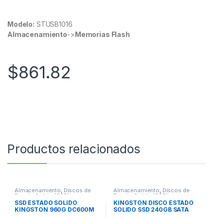
Modelo:
STUSB1016
Almacenamiento
->
Memorias Flash
$
861.82
Productos relacionados
Almacenamiento
,
Discos de
Almacenamiento
,
Discos de
Estado Solido (SSD)
Estado Solido (SSD)
SSD ESTADO SOLIDO
KINGSTON DISCO ESTADO
KINGSTON 960G DC600M
SOLIDO SSD 240GB SATA
MIXED USE SATA 2.5
3.0 A400 PCLAP