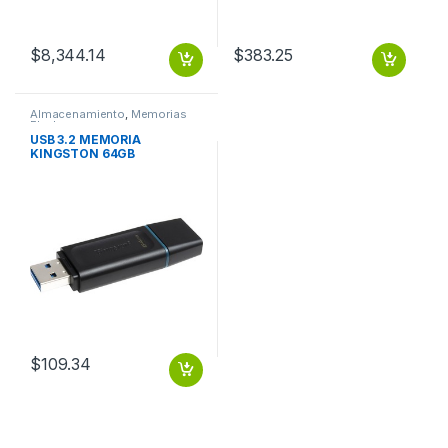
$
8,344.14
$
383.25
Almacenamiento
,
Memorias
Flash
USB 3.2 MEMORIA
KINGSTON 64GB
DATATRAVELER EXODIA (
NEGRO-VERDE)
$
109.34