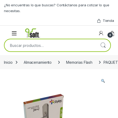
Skip to navigation
Skip to content
¿No encuentras lo que buscas? Contáctanos para cotizar lo que
necesitas.
Tienda
0
Buscar por:
Inicio
Almacenamiento
Memorias Flash
PAQUETE