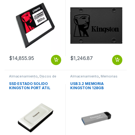
$
14,855.95
$
1,246.87
Almacenamiento
,
Discos de
Almacenamiento
,
Memorias
Estado Solido (SSD)
Flash
SSD ESTADO SOLIDO
USB 3.2 MEMORIA
KINGSTON PORT ATIL
KINGSTON 128GB
2000GB SSD ESTADO
DATATRAVELER KYSON
SOLIDO KINGSTON PORT
METALICA USB 3.2
ATIL 2000GB
MEMORIA KINGSTON
128GB DATATRAVELER
KYSON METALICA