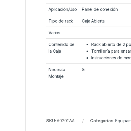
Aplicación/Uso
Panel de conexión
Tipo de rack
Caja Abierta
Varios
Contenido de
Rack abierto de 2 po
la Caja
Tornillería para ens
Instrucciones de mon
Necesita
Sí
Montaje
SKU:
A0201WA
Categorías:
Equipam