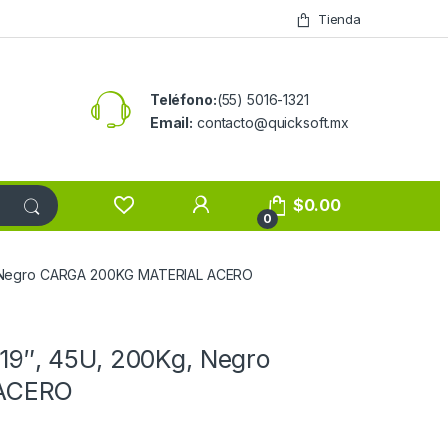
Tienda
Teléfono:
(55) 5016-1321
Email:
contacto@quicksoft.mx
$
0.00
0
Kg, Negro CARGA 200KG MATERIAL ACERO
s 19″, 45U, 200Kg, Negro
ACERO