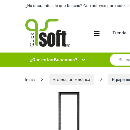
Skip to navigation
Skip to content
¿No encuentras lo que buscas? Contáctanos para cotizar 
Tienda
Search fo
¿Que estas Buscando?
Inicio
Protección Eléctrica
Equipami