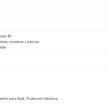
stes 19″
amblar, rondanas y tuercas
taje
iento para Rack
,
Protección Eléctrica