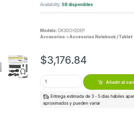
Availability:
58 disponibles
Modelo:
DK30CH2DEP
Accesorios
->
Accesorios Notebook / Tablet
$
3,176.84
StarTech.com Docking Station DK30CH2DEP U
Añadir al car
Entrega estimada de 3 - 5 días hábiles apar
aproximados y pueden variar