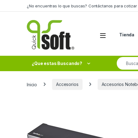
Skip to navigation
Skip to content
¿No encuentras lo que buscas? Contáctanos para cotizar 
Tienda
Search fo
¿Que estas Buscando?
Inicio
Accesorios
Accesorios Noteb