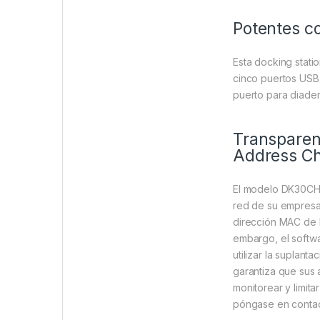
Potentes c
Esta docking stati
cinco puertos USB 
puerto para diade
Transparenc
Address Ch
El modelo DK30CH2
red de su empresa.
dirección MAC de l
embargo, el softw
utilizar la suplan
garantiza que sus 
monitorear y limita
póngase en contac