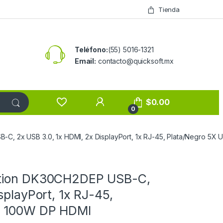
Tienda
Teléfono:
(55) 5016-1321
Email:
contacto@quicksoft.mx
$
0.00
0
C, 2x USB 3.0, 1x HDMI, 2x DisplayPort, 1x RJ-45, Plata/Negro 5X
ation DK30CH2DEP USB-C,
splayPort, 1x RJ-45,
D 100W DP HDMI