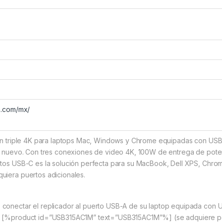
h.com/mx/
on triple 4K para laptops Mac, Windows y Chrome equipadas con USB-C
e nuevo. Con tres conexiones de video 4K, 100W de entrega de poten
rtos USB-C es la solución perfecta para su MacBook, Dell XPS, Chro
uiera puertos adicionales.
conectar el replicador al puerto USB-A de su laptop equipada con 
 [%product id=”USB315AC1M” text=”USB315AC1M”%] (se adquiere por