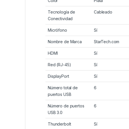
Color
Plata
Tecnología de
Cableado
Conectividad
Micrófono
Sí
Nombre de Marca
StarTech.com
HDMI
Sí
Red (RJ-45)
Sí
DisplayPort
Sí
Número total de
6
puertos USB
Número de puertos
6
USB 3.0
Thunderbolt
Sí