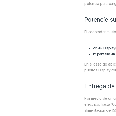
potencia para carg
Potencie su
El adaptador multi
2x 4K Display
1x pantalla 4
En el caso de apli
puertos DisplayPor
Entrega de
Por medio de un ún
eléctrico, hasta 1
alimentación de 1