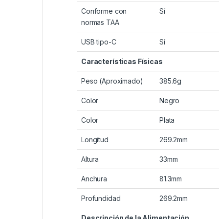
Conforme con
Sí
normas TAA
USB tipo-C
Sí
Características Físicas
Peso (Aproximado)
385.6g
Color
Negro
Color
Plata
Longitud
269.2mm
Altura
33mm
Anchura
81.3mm
Profundidad
269.2mm
Descripción de la Alimentación