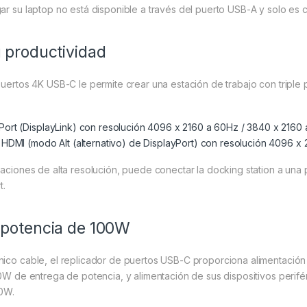
ar su laptop no está disponible a través del puerto USB-A y solo es 
 productividad
puertos 4K USB-C le permite crear una estación de trabajo con triple p
Port (DisplayLink) con resolución 4096 x 2160 a 60Hz / 3840 x 2160
K HDMI (modo Alt (alternativo) de DisplayPort) con resolución 4096 x
caciones de alta resolución, puede conectar la docking station a una 
t.
 potencia de 100W
ico cable, el replicador de puertos USB-C proporciona alimentación
00W de entrega de potencia, y alimentación de sus dispositivos perif
50W.