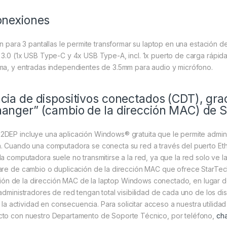
onexiones
on para 3 pantallas le permite transformar su laptop en una estación 
3.0 (1x USB Type-C y 4x USB Type-A, incl. 1x puerto de carga rápida)
ma, y entradas independientes de 3.5mm para audio y micrófono.
ia de dispositivos conectados (CDT), grac
anger” (cambio de la dirección MAC) de 
DEP incluye una aplicación Windows® gratuita que le permite admini
 Cuando una computadora se conecta su red a través del puerto Ethe
a computadora suele no transmitirse a la red, ya que la red solo ve la
are de cambio o duplicación de la dirección MAC que ofrece StarTec
tación de la dirección MAC de la laptop Windows conectado, en lugar d
administradores de red tengan total visibilidad de cada uno de los di
r la actividad en consecuencia. Para solicitar acceso a nuestra utilid
to con nuestro Departamento de Soporte Técnico, por teléfono,
cha