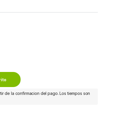
SB-C, 2x USB 3.0, 1x HDMI, 2x DisplayPort, 1x RJ-45, Plata/N
rito
tir de la confirmacion del pago. Los tiempos son