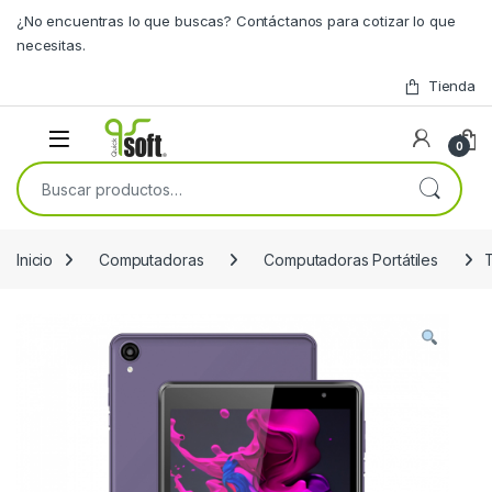
Skip to navigation
Skip to content
¿No encuentras lo que buscas? Contáctanos para cotizar lo que
necesitas.
Tienda
0
Buscar por:
Inicio
Computadoras
Computadoras Portátiles
T