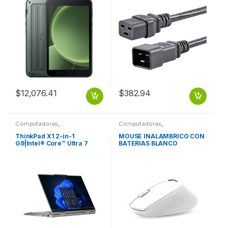
ACTIVE 5 8 INCH 5G 6GB
Hembra, 1.8 Metros, Negro
128GB ANDROID 13
.
$
12,076.41
$
382.94
Computadoras
,
Computadoras
,
Computadoras Portátiles
Computadoras de Escritorio
ThinkPad X1 2-in-1
MOUSE INALAMBRICO CON
G9|Intel® Core™ Ultra 7
BATERIAS BLANCO
155U (E-cores up to
3.80GHz|12MB) 14 1920 x
1200 Touch|Windows 11 Pro
64|16.0GB|512GB SSD M.2
2280 PCIe Gen4 TLC
Opal|Intel®
Graphics|NFC|BT5.1 or
BT5.3|Intel®AX211vPro|No
Wired Ethernet|1080PFHD
RGB+IR|3 Cell Li-Pol
57Wh|3YR Premier