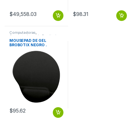
Support|Backlit|Grey-
Spanish (LA) THINKPAD X1
2 IN 1 G9 CORE ULTra 7 155H
$
49,558.03
$
98.31
W11P 16GB 512GB SSD 3YP
Computadoras
,
Computadoras de Escritorio
MOUSEPAD DE GEL
BROBOTIX NEGRO .
$
95.62