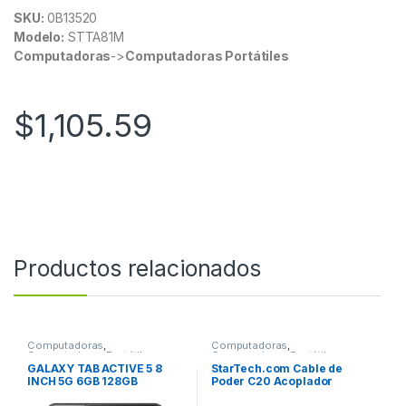
SKU:
0B13520
Modelo:
STTA81M
Computadoras
->
Computadoras Portátiles
$
1,105.59
Productos relacionados
Computadoras
,
Computadoras
,
Computadoras Portátiles
Computadoras Portátiles
GALAXY TAB ACTIVE 5 8
StarTech.com Cable de
INCH 5G 6GB 128GB
Poder C20 Acoplador
ANDROID 13 GALAXY TAB
Macho – C19 Acoplador