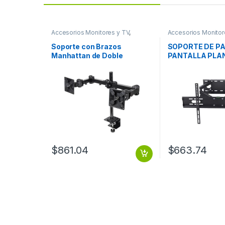
Accesorios Monitores y TV
,
Accesorios Monitor
Dispositivos de Video
Dispositivos de Vi
Soporte con Brazos
SOPORTE DE PA
Manhattan de Doble
PANTALLA PLAN
Movimiento para 2
A 85IN HASTA 6
Monitores hasta 24′, max.
12KGs, Negro ARTICULADO
13 A 24 6 KG X BRAZO
$
861.04
$
663.74