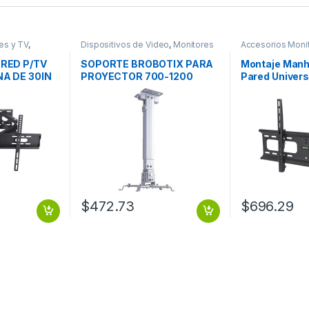
es y TV
,
Dispositivos de Video
,
Monitores
Accesorios Moni
deo
Dispositivos de 
RED P/TV
SOPORTE BROBOTIX PARA
Montaje Manh
A DE 30IN
PROYECTOR 700-1200
Pared Univers
0 KG AR
BLANCO
Pantallas 37′ 
80KGs, Negr
VERTICAL 37 
$
472.73
$
696.29