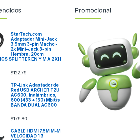
endidos
Promocional
StarTech.com
Adaptador Mini-Jack
3.5mm 3-pin Macho -
2x Mini-Jack 3-pin
Hembra, 20cm
OS SPLITTER EN Y M A 2XH
$
122.79
TP-Link Adaptador de
Red USB ARCHER T2U
AC600, Inalámbrico,
600 (433 + 150) Mbit/s
BANDA DUAL AC600
$
179.80
CABLE HDMI 7.5M M-M
VELOCIDAD 1.3