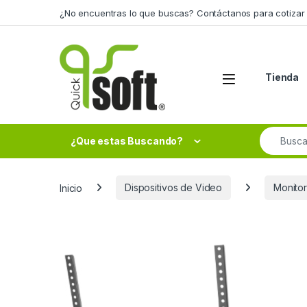
Skip to navigation
Skip to content
¿No encuentras lo que buscas? Contáctanos para cotizar 
Tienda
Search fo
¿Que estas Buscando?
Inicio
Dispositivos de Video
Monito