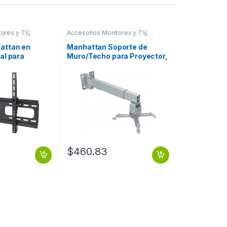
tores y TV
,
Accesorios Monitores y TV
,
Video
Dispositivos de Video
attan en
Manhattan Soporte de
al para
Muro/Techo para Proyector,
a 70′, max.
hasta 20KGs, Plata
o AJUSTE
ARTICULADO 20KG
A 70 75KG
EXTENSION 43-65CM
$
460.83