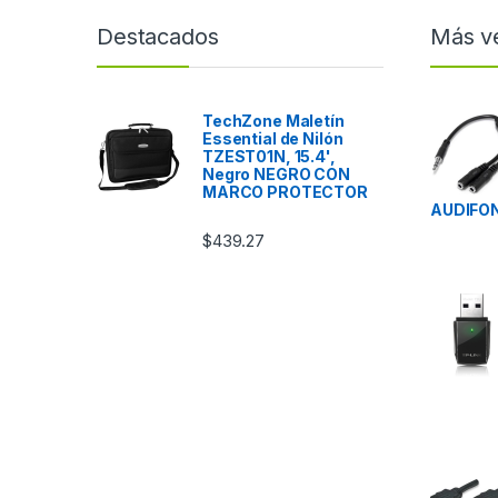
Destacados
Más v
TechZone Maletín
Essential de Nilón
TZEST01N, 15.4',
Negro NEGRO CON
MARCO PROTECTOR
AUDIFON
$
439.27