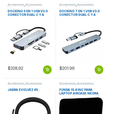
Accesorios
,
Accesorios
Accesorios
,
Accesorios
Notebook / Tablet
Notebook / Tablet
DOCKING 5 EN 1 USB V3.0
DOCKING 7 EN 1 USB V3.0
CONECTOR DUAL C Y A
CONECTOR DUAL C Y A
BROBOTIX
BROBOTIX
$
328.92
$
201.99
Accesorios
,
Accesorios
Accesorios
,
Accesorios
Música
Notebook / Tablet
JABRA EVOLVE2 65 .
FUNDA 15.6 INC PARA
LAPTOP AIRCASE NEGRA