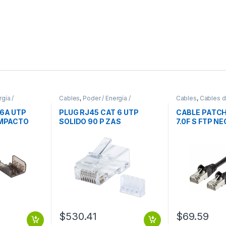
gía /
Cables
,
Poder / Energía /
Cables
,
Cables d
Alimentación
6A UTP
PLUG RJ45 CAT 6 UTP
CABLE PATCH
IMPACTO
SOLIDO 90 P ZAS
7.0F S FTP N
$
530.41
$
69.59