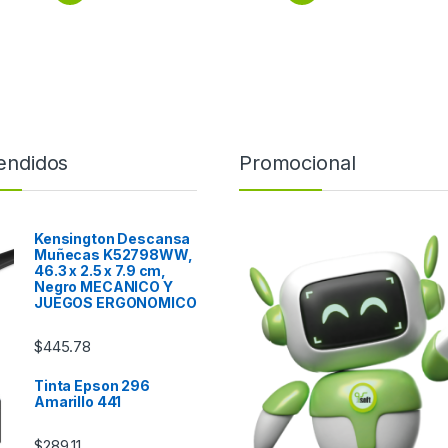
endidos
Promocional
Kensington Descansa
Muñecas K52798WW,
46.3 x 2.5 x 7.9 cm,
Negro MECANICO Y
JUEGOS ERGONOMICO
$
445.78
Tinta Epson 296
Amarillo 441
$
289.11