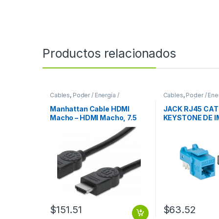
Productos relacionados
Cables
,
Poder / Energía /
Cables
,
Poder / Ener
Alimentación
Alimentación
Manhattan Cable HDMI
JACK RJ45 CAT
Macho – HDMI Macho, 7.5
KEYSTONE DE 
Metros, Negro
AZUL
7.5M+ETHERNET
$
151.51
$
63.52