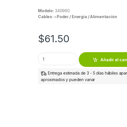
Modelo:
340960
Cables
->
Poder / Energía / Alimentación
$
61.50
CABLE USB EXTENSION 4.5M, GRIS GRIS qua
Añadir al car
Entrega estimada de 3 - 5 días hábiles apar
aproximados y pueden variar