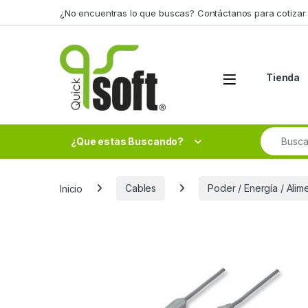
Skip to navigation
Skip to content
¿No encuentras lo que buscas? Contáctanos para cotizar 
Tienda
Search fo
¿Que estas Buscando?
Inicio
Cables
Poder / Energía / Alim