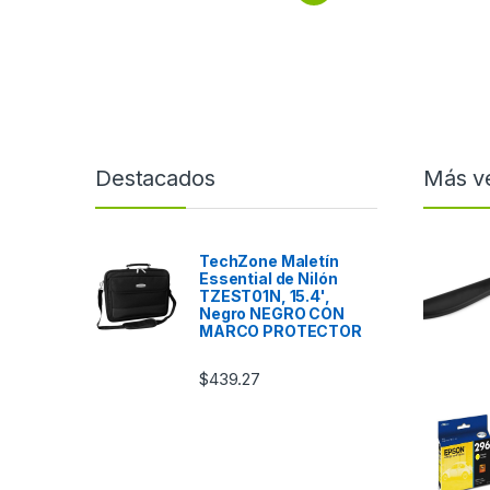
Destacados
Más v
TechZone Maletín
Essential de Nilón
TZEST01N, 15.4',
Negro NEGRO CON
MARCO PROTECTOR
$
439.27