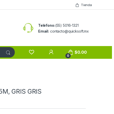
Tienda
Teléfono:
(55) 5016-1321
Email:
contacto@quicksoft.mx
$
0.00
0
M, GRIS GRIS