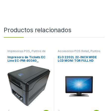
Productos relacionados
Impresoras POS
,
Puntos de
Accesorios POS Retail
,
Puntos
Venta y Códigos de Barra
de Venta y Códigos de Barra
Impresora de Tickets EC
ELO 2202L 22-INCH WIDE
Line EC-PM-80340,,
LCD MONI TOR FULL HD
Térmica Directa,
PROJECTED
Alámbrico, 203 x 203DPI,
USB 2.0, Negro 300 MM/S
PAPEL 80 MM INTERFAZ
USB