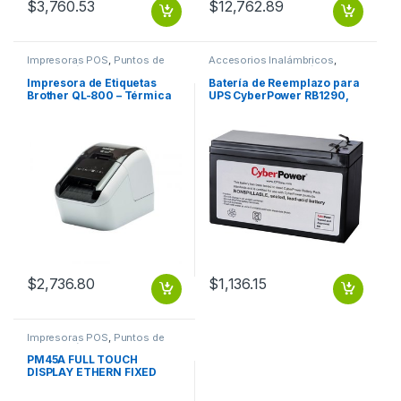
$
3,760.53
$
12,762.89
Impresoras POS
,
Puntos de
Accesorios Inalámbricos
,
Venta y Códigos de Barra
Puntos de Venta y Códigos de
Barra
Impresora de Etiquetas
Batería de Reemplazo para
Brother QL-800 – Térmica
UPS CyberPower RB1290,
directa – 148 mm/s – 62mm
12V, 9AH O DE 12V 9AH
– USB – Cortador
Automático VELOCIDAD QL-
800 USB
$
2,736.80
$
1,136.15
Impresoras POS
,
Puntos de
Venta y Códigos de Barra
PM45A FULL TOUCH
DISPLAY ETHERN FIXED
HANGER TT 203 DPI US
POWER CO