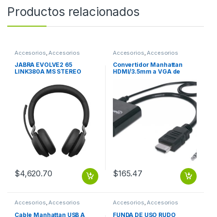
Productos relacionados
Accesorios
,
Accesorios
Accesorios
,
Accesorios
Música
Almacenamiento
JABRA EVOLVE2 65
Convertidor Manhattan
LINK380A MS STEREO
HDMI/3.5mm a VGA de
BLACK
2.5m. Color Negro HDMI A
VGA + AUDIO 3.5MM 1080P
M-H
$
4,620.70
$
165.47
Accesorios
,
Accesorios
Accesorios
,
Accesorios
Almacenamiento
Notebook / Tablet
Cable Manhattan USB A
FUNDA DE USO RUDO