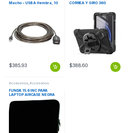
Macho – USB A Hembra, 10
CORREA Y GIRO 360
Metros, Negro ACTIVA
SAMSUNG GALAXY TAB A9
ENCADENABLE X3 M-H
X110
$
385.93
$
388.60
Accesorios
,
Accesorios
Notebook / Tablet
FUNDA 15.6 INC PARA
LAPTOP AIRCASE NEGRA