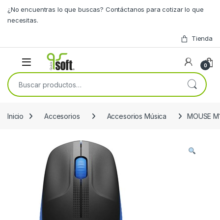
Skip to navigation
Skip to content
¿No encuentras lo que buscas? Contáctanos para cotizar lo que
necesitas.
Tienda
0
Buscar por:
Inicio
Accesorios
Accesorios Música
MOUSE M1