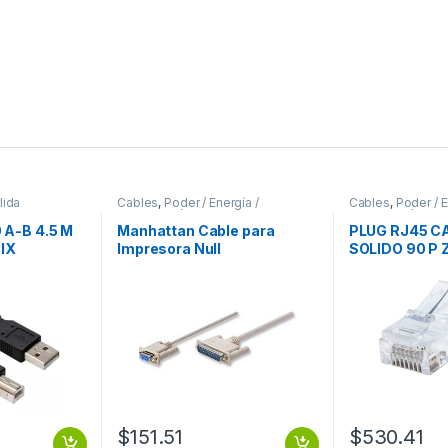
lida
Cables
,
Poder / Energía /
Cables
,
Poder / E
Alimentación
Alimentación
 A-B 4.5 M
Manhattan Cable para
PLUG RJ45 C
IX
Impresora Null
SOLIDO 90 P 
Módem/Serial, DB9 Hembra
– DB25 Macho, 1.8 Metros,
Gris DB25M 1.8M MOL .
$
151.51
$
530.41