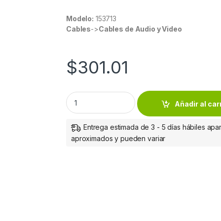
Modelo:
153713
Cables
->
Cables de Audio y Video
$
301.01
ADAPTADOR DISPLAYPORT M A HDMI H 4K 6
Añadir al car
Entrega estimada de 3 - 5 días hábiles apar
aproximados y pueden variar