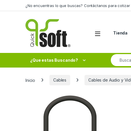
Skip to navigation
Skip to content
¿No encuentras lo que buscas? Contáctanos para cotizar 
Tienda
Search fo
¿Que estas Buscando?
Inicio
Cables
Cables de Audio y Vi