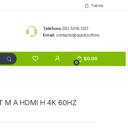
Tienda
Teléfono:
(55) 5016-1321
Email:
contacto@quicksoft.mx
$
0.00
0
 M A HDMI H 4K 60HZ