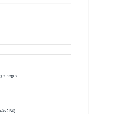
gle, negro
840×2160)