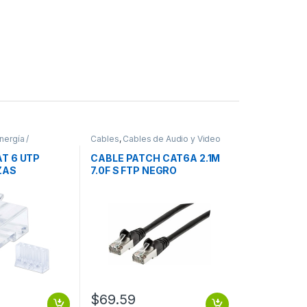
nergía /
Cables
,
Cables de Audio y Video
AT 6 UTP
CABLE PATCH CAT6A 2.1M
ZAS
7.0F S FTP NEGRO
$
69.59