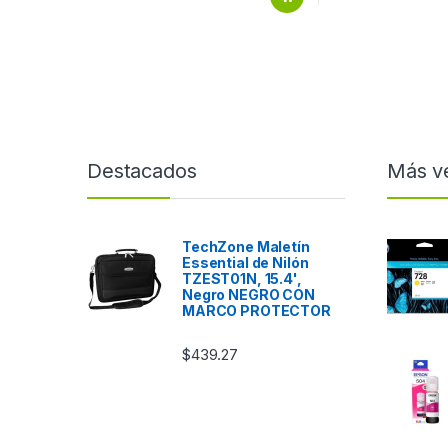
Destacados
Más v
TechZone Maletín
Essential de Nilón
TZEST01N, 15.4',
Negro NEGRO CON
MARCO PROTECTOR
$
439.27