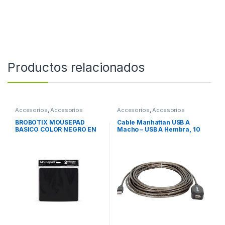
Productos relacionados
Accesorios
,
Accesorios
Accesorios
,
Accesorios
Escritorio
Almacenamiento
BROBOTIX MOUSEPAD
Cable Manhattan USB A
BASICO COLOR NEGRO EN
Macho – USB A Hembra, 10
BOLSA – Tapete
Metros, Negro ACTIVA
Antiderrapante Mouse Pad
ENCADENABLE X3 M-H
Almohadilla Raton Laptop
Escritorio Notebook PC
BROBOTIX