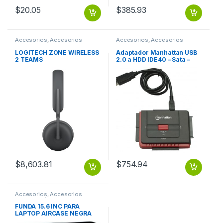
$
20.05
$
385.93
Accesorios
,
Accesorios
Accesorios
,
Accesorios
Música
Almacenamiento
LOGITECH ZONE WIRELESS
Adaptador Manhattan USB
2 TEAMS
2.0 a HDD IDE40 – Sata –
OTB SATA 1.5 GBPS HASTA
5.25
$
8,603.81
$
754.94
Accesorios
,
Accesorios
Notebook / Tablet
FUNDA 15.6 INC PARA
LAPTOP AIRCASE NEGRA